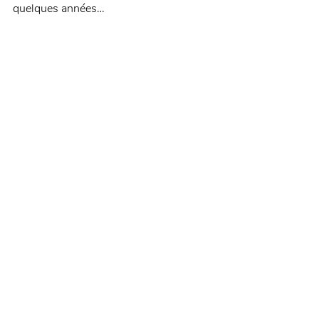
quelques années… 
Pour lire l’article en intégralité, rendez-
vous sur 
newsplanete.fr
 !
Posts récents
Voir tout