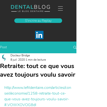
S'incrire au Replay
Post
Docteur Bridge
8 juil. 2020
1 min de lecture
Retraite: tout ce que vous
avez toujours voulu savoir
http://www.lefildentaire.com/articles/con
seil/economie/1258-retraite-tout-ce-
que-vous-avez-toujours-voulu-savoir-
#.VOWXOVOG8dl