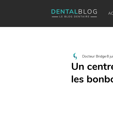
AC
Docteur Bridge
8 ju
Un centr
les bonb