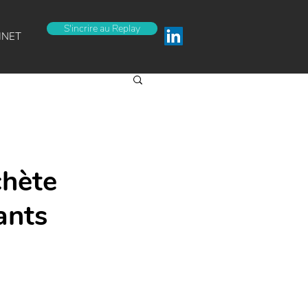
S'incrire au Replay
INET
chète
ants