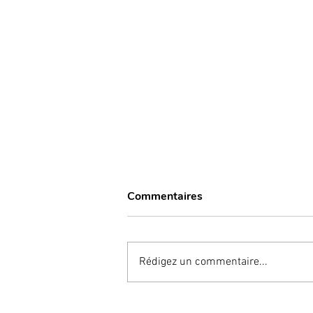
Commentaires
Rédigez un commentaire...
“Bone Smashing” ; une