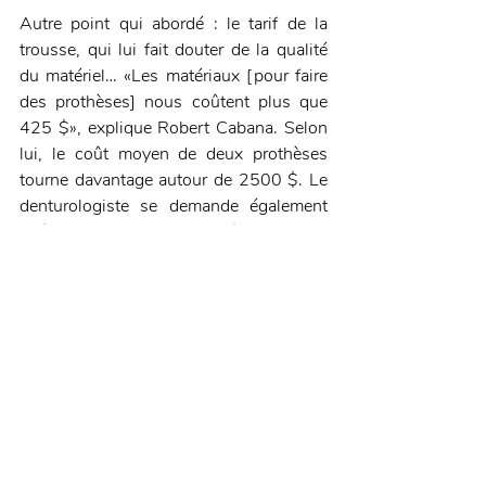
Autre point qui abordé : le tarif de la 
trousse, qui lui fait douter de la qualité 
du matériel… «Les matériaux [pour faire 
des prothèses] nous coûtent plus que 
425 $», explique Robert Cabana. Selon 
lui, le coût moyen de deux prothèses 
tourne davantage autour de 2500 $. Le 
denturologiste se demande également 
d’où proviennent les 24 à 28 dents 
prémontées fournies dans la trousse. 
«Des dents tout assemblées, ça n’existe 
pas, ça ne vient pas comme ça. C’est 
toujours individuel », explique-t-il.
Visiblement étonné, mais aussi inquiet, 
de la mise en marché d’un tel produit, 
Robert Cabana a indiqué à 
TVANouvelles que les avocats de 