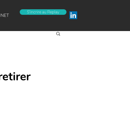
S'incrire au Replay
INET
retirer