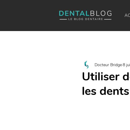
AC
Docteur Bridge
8 ju
Utiliser 
les dents 