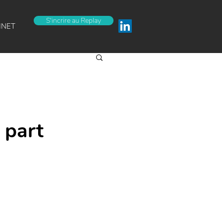
S'incrire au Replay
INET
 part