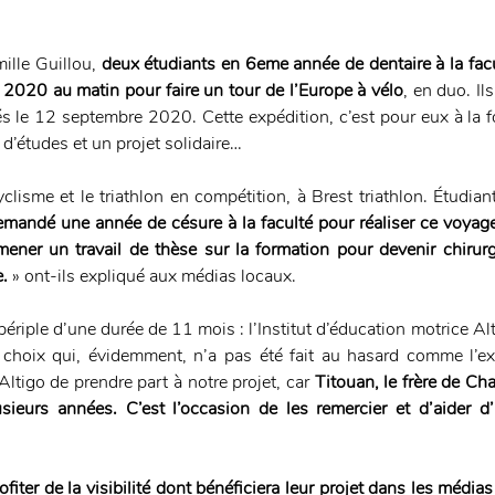
ille Guillou, 
deux étudiants en 6eme année de dentaire à la facu
e 2020 au matin pour faire un tour de l’Europe à vélo
, en duo. Il
s le 12 septembre 2020. Cette expédition, c’est pour eux à la fo
d’études et un projet solidaire…
clisme et le triathlon en compétition, à Brest triathlon. Étudia
mandé une année de césure à la faculté pour réaliser ce voyage
ener un travail de thèse sur la formation pour devenir chirurg
e.
 » ont-ils expliqué aux médias locaux.
périple d’une durée de 11 mois : l’Institut d’éducation motrice Alt
choix qui, évidemment, n’a pas été fait au hasard comme l’exp
tigo de prendre part à notre projet, car 
Titouan, le frère de Cha
sieurs années. C’est l’occasion de les remercier et d’aider d’
 
fiter de la visibilité dont bénéficiera leur projet dans les médias