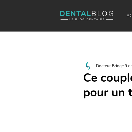
AC
Docteur Bridge
9 o
Ce coupl
pour un 