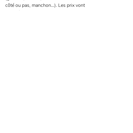
côté ou pas, manchon…). Les prix vont 
de 59 à 64 € HT. 
Rendez-vous sur 
le site de Guardtex
pour en savoir plus.
 Source : Ouest-France
Innovation
Posts récents
Voir tout