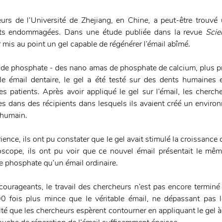
rs de l’Université de Zhejiang, en Chine, a peut-être trouvé 
ents endommagées. Dans une étude publiée dans la revue 
Sci
r mis au point un gel capable de régénérer l’émail abîmé.
de phosphate - des nano amas de phosphate de calcium, plus pr
le émail dentaire, le gel a été testé sur des dents humaines
es patients. Après avoir appliqué le gel sur l’émail, les cherche
 dans des récipients dans lesquels ils avaient créé un environn
 humain.
ience, ils ont pu constater que le gel avait stimulé la croissance 
oscope, ils ont pu voir que ce nouvel émail présentait le mê
de phosphate qu’un émail ordinaire.
ourageants, le travail des chercheurs n’est pas encore terminé : 
00 fois plus mince que le véritable émail, ne dépassant pas 
lté que les chercheurs espèrent contourner en appliquant le gel à 