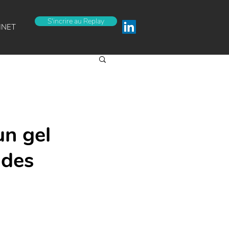
S'incrire au Replay
INET
un gel
 des