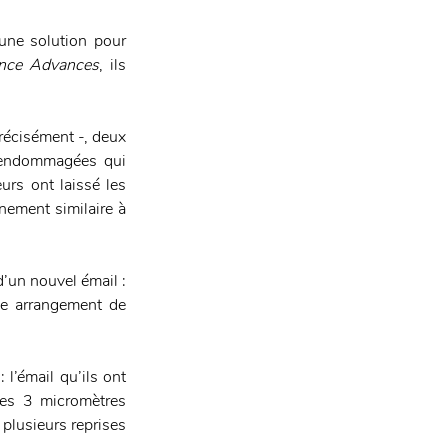
une solution pour 
ence Advances
, ils 
écisément -, deux 
 endommagées qui 
urs ont laissé les 
ement similaire à 
d’un nouvel émail : 
me arrangement de 
l’émail qu’ils ont 
les 3 micromètres 
plusieurs reprises 