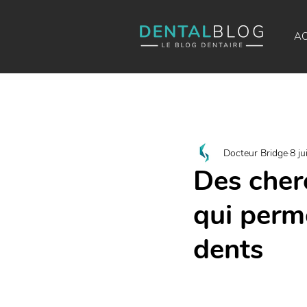
AC
Docteur Bridge
8 ju
Des cher
qui perme
dents