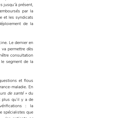
s jusqu’à présent, 
remboursés par la 
 et les syndicats 
éploiement de la 
ine. Le dernier en 
 va permettre dès 
être consultation 
 le segment de la 
estions et flous 
rance-maladie. En 
urs de santé »
 du 
 plus qu’il y a de 
ifications : la 
e spécialistes que 