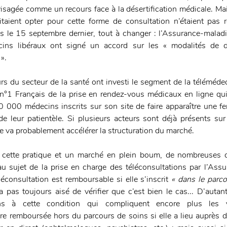
visagée comme un recours face à la désertification médicale. Mai
itaient opter pour cette forme de consultation n’étaient pas 
s le 15 septembre dernier, tout à changer : l’Assurance-maladie
cins libéraux ont signé un accord sur les « modalités de d
». 
rs du secteur de la santé ont investi le segment de la télémédec
 n°1 Français de la prise en rendez-vous médicaux en ligne qui
 000 médecins inscrits sur son site de faire apparaître une fen
 de leur patientèle. Si plusieurs acteurs sont déjà présents sur
e va probablement accélérer la structuration du marché. 
 cette pratique et un marché en plein boum, de nombreuses qu
u sujet de la prise en charge des téléconsultations par l’Assu
léconsultation est remboursable si elle s’inscrit 
« dans le parco
 pas toujours aisé de vérifier que c’est bien le cas... D’autant
s à cette condition qui compliquent encore plus les vér
tre remboursée hors du parcours de soins si elle a lieu auprès d