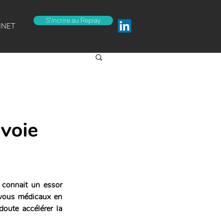
S'incrire au Replay
INET
 voie
 connait un essor 
-vous médicaux en 
oute accélérer la 