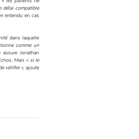
 
« les patients ne 
 délai compatible 
en entendu en cas 
ité dans laquelle 
ctionne comme un 
»
 assure Jonathan 
Echos. Mais 
« si le 
 vérifier »
, ajoute 