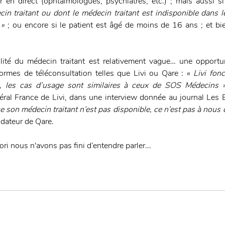
r en direct (ophtalmologues, psychiatres, etc.) ; mais aussi si
n traitant ou dont le médecin traitant est indisponible dans le
 »
 ; ou encore si le patient est âgé de moins de 16 ans ; et bi
ilité du médecin traitant est relativement vague… une opportun
formes de téléconsultation telles que Livi ou Qare : «
 Livi fon
al, les cas d’usage sont similaires à ceux de SOS Médecins 
éral France de Livi, dans une interview donnée au journal Les 
son médecin traitant n’est pas disponible, ce n’est pas à nous de
dateur de Qare. 
ori nous n'avons pas fini d’entendre parler...