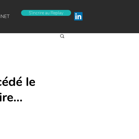
S'incrire au Replay
INET
cédé le
ire…