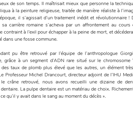
tueux de son temps. Il maîtrisait mieux que personne la techniqu
iqua à la peinture religieuse, traitée de manière réaliste à l’ima
époque, il s’agissait d’un traitement inédit et révolutionnaire 
l, sa carrière romaine s’acheva par un affrontement au cours 
te contraint à l’exil pour échapper à la peine de mort, et décédera
é dans une fosse commune. 
dant pu être retrouvé par l’équipe de l’anthropologue Giorgi
ne, grâce à un segment d’ADN rare situé sur le chromosome 
 des taux de plomb plus élevé que les autres, un élément très
Le Professeur Michel Drancourt, directeur adjoint de l’IHU Medit
 le crâne retrouvé, nous avons recueilli une dizaine de dent
dentaire. La pulpe dentaire est un matériau de choix. Richement 
ce qu’il y avait dans le sang au moment du décès ». 