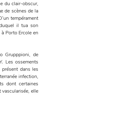
e du clair-obscur, 
ge de scènes de la 
! D’un tempérament 
duquel il tua son 
 à Porto Ercole en 
o Grupppioni, de 
Y. Les ossements 
 présent dans les 
erranée infection, 
s dont certaines 
vascularisée, elle 