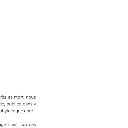
près sa mort, nous 
de, publiée dans « 
taphylocoque doré.
e » est l’un des 