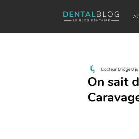
AC
Docteur Bridge
8 ju
On sait 
Caravage