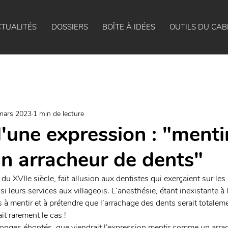
TUALITÉS
DOSSIERS
BOÎTE À IDÉES
OUTILS DU CAB
mars 2023
1 min de lecture
'une expression : "menti
 arracheur de dents"
du XVIIe siècle, fait allusion aux dentistes qui exerçaient sur les
insi leurs services aux villageois. L’anesthésie, étant inexistante à
s à mentir et à prétendre que l’arrachage des dents serait totalem
t rarement le cas ! 
nges éhontés, que viendrait l’expression mentir comme un arrac