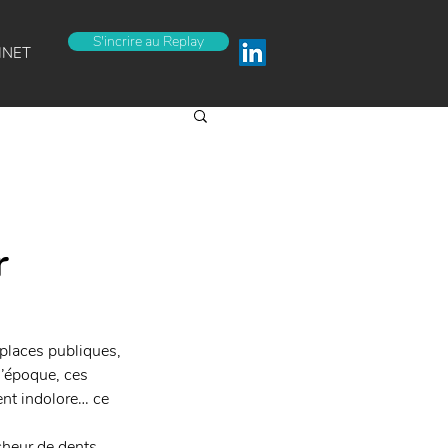
S'incrire au Replay
INET
r
 places publiques, 
 l’époque, ces 
ent indolore… ce 
heur de dents. 