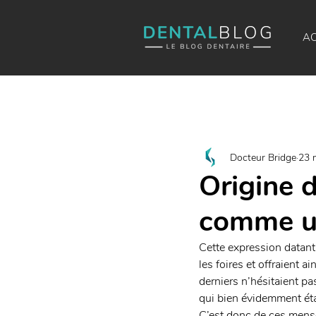
AC
Docteur Bridge
23 
Origine d
comme un
Cette expression datant 
les foires et offraient a
derniers n’hésitaient pa
qui bien évidemment étai
C’est donc de ces menso