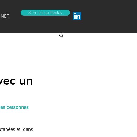
S'incrire au Replay
INET
vec un
 des personnes 
utanées et, dans 