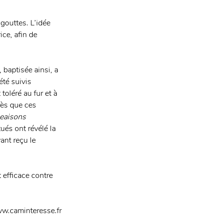
gouttes. L’idée 
ice, afin de 
aptisée ainsi, a 
été suivis 
toléré au fur et à 
ès que ces 
eaisons 
ués ont révélé la 
nt reçu le 
 efficace contre 
w.caminteresse.fr