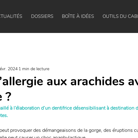
TUALITÉS
DOSSIERS
BOÎTE À IDÉES
OUTILS DU CAB
févr. 2024
1 min de lecture
’allergie aux arachides a
e ?
illé à l’élaboration d’un dentifrice désensibilisant à destination
tes.
, peut provoquer des démangeaisons de la gorge, des éruptions c
 elle peut causer un choc anaphylactique.