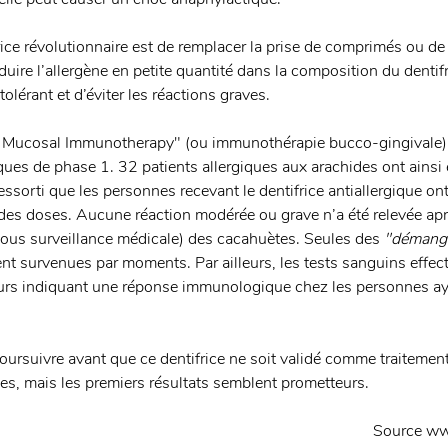
ice révolutionnaire est de remplacer la prise de comprimés ou de 
duire l’allergène en petite quantité dans la composition du dentifr
olérant et d’éviter les réactions graves.
Mucosal Immunotherapy" (ou immunothérapie bucco-gingivale), b
niques de phase 1. 32 patients allergiques aux arachides ont ainsi 
essorti que les personnes recevant le dentifrice antiallergique ont 
es doses. Aucune réaction modérée ou grave n’a été relevée apr
(sous surveillance médicale) des cacahuètes. Seules des 
"démang
ent survenues par moments. Par ailleurs, les tests sanguins effect
rs indiquant une réponse immunologique chez les personnes aya
oursuivre avant que ce dentifrice ne soit validé comme traitement
des, mais les premiers résultats semblent prometteurs.
Source ww