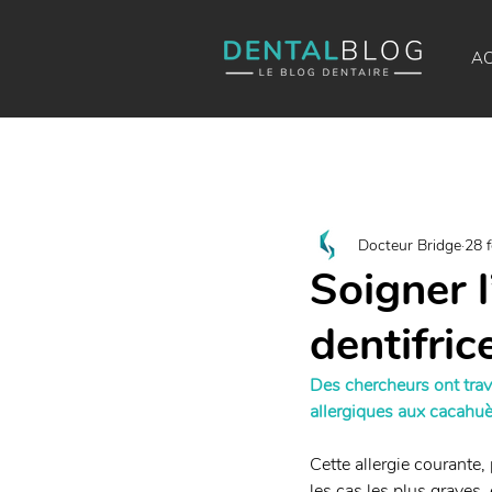
AC
Docteur Bridge
28 
Soigner l
dentifric
Des chercheurs ont trava
allergiques aux cacahuè
Cette allergie courante
les cas les plus graves,