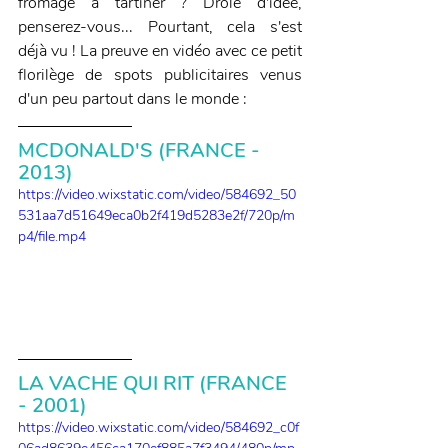
fromage à tartiner ? Drôle d'idée, 
penserez-vous... Pourtant, cela s'est 
déjà vu ! La preuve en vidéo avec ce petit 
florilège de spots publicitaires venus 
d'un peu partout dans le monde :
MCDONALD'S (FRANCE - 
2013)
https://video.wixstatic.com/video/584692_50
531aa7d51649eca0b2f419d5283e2f/720p/m
p4/file.mp4
LA VACHE QUI RIT (FRANCE 
- 2001)
https://video.wixstatic.com/video/584692_c0f