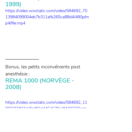
1999)
https://video.wixstatic.com/video/584692_70
13984099004eb7b311afb265ca88d4/480p/m
p4/file.mp4
Bonus, les petits inconvénients post 
anesthésie : 
REMA 1000 (NORVÈGE - 
2008)
https://video.wixstatic.com/video/584692_11
987259f27d49cf82d4454679c3f428/720p/m
p4/file.mp4