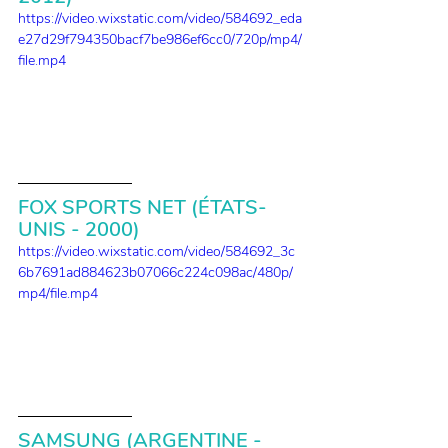
https://video.wixstatic.com/video/584692_eda
e27d29f794350bacf7be986ef6cc0/720p/mp4/
file.mp4
FOX SPORTS NET (ÉTATS-
UNIS - 2000)
https://video.wixstatic.com/video/584692_3c
6b7691ad884623b07066c224c098ac/480p/
mp4/file.mp4
SAMSUNG (ARGENTINE - 