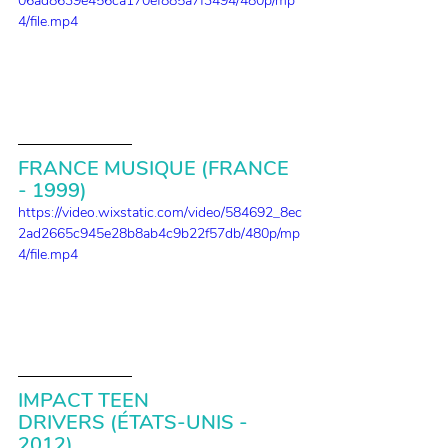
06ad8639e456ca170ef885a7f3494/480p/mp
4/file.mp4
FRANCE MUSIQUE (FRANCE 
- 1999)
https://video.wixstatic.com/video/584692_8ec
2ad2665c945e28b8ab4c9b22f57db/480p/mp
4/file.mp4
IMPACT TEEN 
DRIVERS (ÉTATS-UNIS - 
2012)