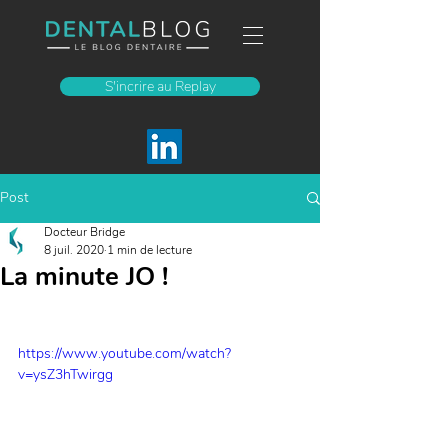
S'incrire au Replay
Post
Docteur Bridge
8 juil. 2020
1 min de lecture
La minute JO !
https://www.youtube.com/watch?
v=ysZ3hTwirgg