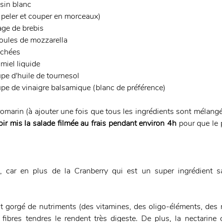
sin blanc 
à peler et couper en morceaux)
ge de brebis 
boules de mozzarella
échées
 miel liquide
upe d'huile de tournesol
oupe de vinaigre balsamique (blanc de préférence)
omarin (à ajouter une fois que tous les ingrédients sont mélangés 
oir mis la salade filmée au frais pendant environ 4h 
pour que le 
, car en plus de la Cranberry qui est un super ingrédient sa
uit gorgé de nutriments (des vitamines, des oligo-éléments, des 
s fibres tendres le rendent très digeste. De plus, la nectarine 