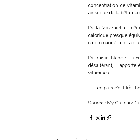
concentration de vitami
ainsi que de la bêta-car
De la Mozzarella : même
calorique presque équi
recommandés en calcium 
Du raisin blanc :  sucré
désaltérant, il apporte
vitamines. 
…Et en plus c’est très b
Source : My Culinary C