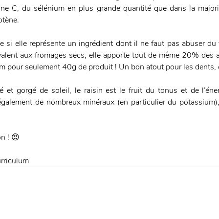
ne C, du sélénium en plus grande quantité que dans la majorité 
otène. 
 si elle représente un ingrédient dont il ne faut pas abuser du 
valent aux fromages secs, elle apporte tout de même 20% des ap
pour seulement 40g de produit ! Un bon atout pour les dents, et
 et gorgé de soleil, le raisin est le fruit du tonus et de l’éne
 également de nombreux minéraux (en particulier du potassium), 
on ! 😍
urriculum