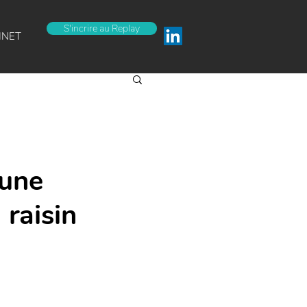
S'incrire au Replay
INET
 une
 raisin