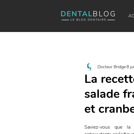
AC
Docteur Bridge
8 ju
La recett
salade fr
et cranb
Saviez-vous que la 