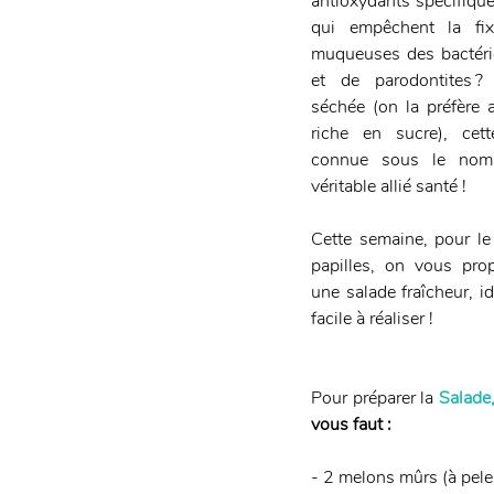
antioxydants spécifique
qui empêchent la fixa
muqueuses des bactérie
et de parodontites 
séchée (on la préfère ai
riche en sucre), cett
connue sous le nom
véritable allié santé ! 
Cette semaine, pour le 
papilles, on vous prop
une salade fraîcheur, id
facile à réaliser ! 
Pour préparer la 
Salade,
vous faut : 
- 2 melons mûrs (à pele