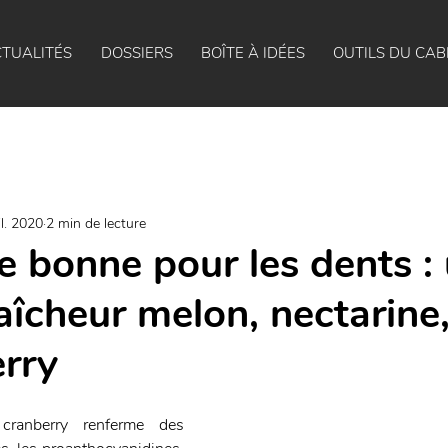
TUALITÉS
DOSSIERS
BOÎTE À IDÉES
OUTILS DU CAB
il. 2020
2 min de lecture
e bonne pour les dents :
aîcheur melon, nectarine,
erry
cranberry renferme des 