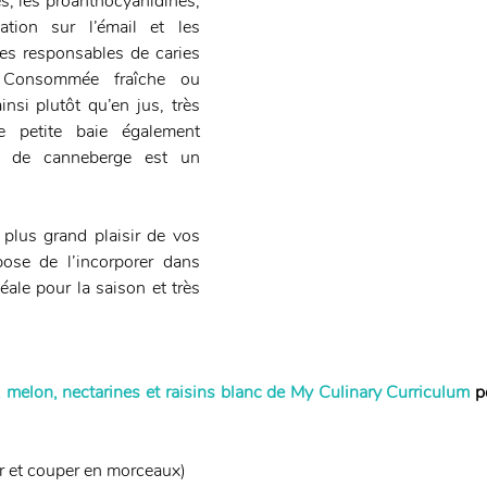
s, les proanthocyanidines, 
tion sur l’émail et les 
s responsables de caries 
? Consommée fraîche ou 
nsi plutôt qu’en jus, très 
e petite baie également 
 de canneberge est un 
plus grand plaisir de vos 
ose de l’incorporer dans 
éale pour la saison et très 
 melon, nectarines et raisins blanc de My Culinary Curriculum
 p
r et couper en morceaux)