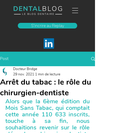
S'incrire au Replay
Post
Docteur Bridge
29 nov. 2021
1 min de lecture
Arrêt du tabac : le rôle du
chirurgien-dentiste
Alors que la 6ème édition du 
Mois Sans Tabac, qui comptait 
cette année 110 633 inscrits, 
touche à sa fin, nous 
souhaitions revenir sur le rôle 