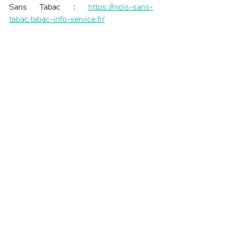
Sans Tabac : 
https://mois-sans-
tabac.tabac-info-service.fr/
Sources : dentaire365.fr et 
lecourrierdudentiste.com 
Posts récents
Voir tout