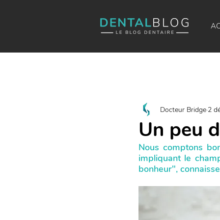
AC
Docteur Bridge
2 d
Un peu d
Nous comptons bon 
impliquant le champ
bonheur", connaissez