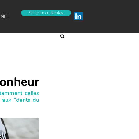
S'incrire au Replay
INET
bonheur
amment celles 
 aux "dents du 